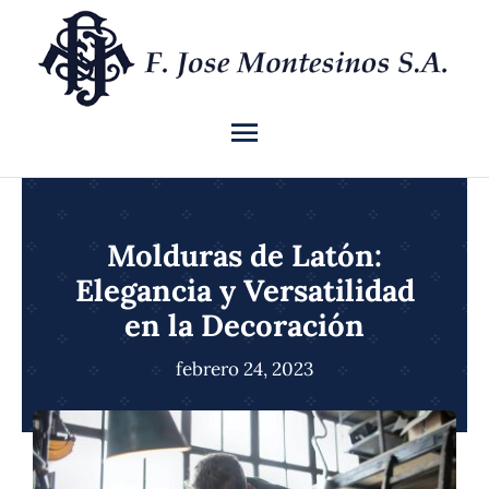
Saltar
al
contenido
Toggle
Navigation
INICIO
Molduras de Latón:
QUIÉNES SOMOS
Elegancia y Versatilidad
en la Decoración
CATÁLOGO
febrero 24, 2023
NOTICIAS
CONTACTO