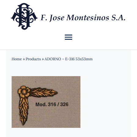
Saltar
al
contenido
Toggle
Navigation
INICIO
Home
»
Products
»
ADORNO – E-316 53x53mm
QUIÉNES SOMOS
CATÁLOGO
NOTICIAS
CONTACTO