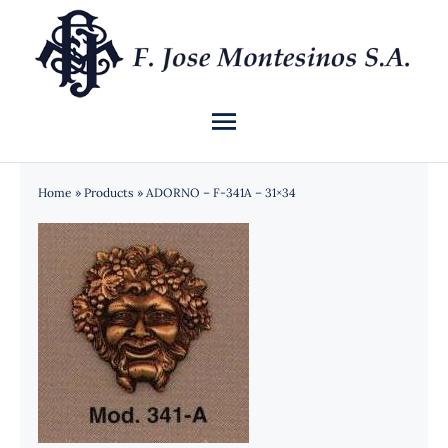
Saltar
al
contenido
Toggle
Navigation
INICIO
Home
»
Products
»
ADORNO – F-341A – 31×34
QUIÉNES SOMOS
CATÁLOGO
NOTICIAS
CONTACTO