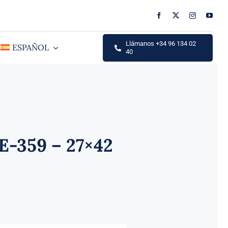
Llámanos +34 96 134 02
ESPAÑOL
40
-359 – 27×42