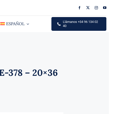
Llámanos +34 96 134 02
ESPAÑOL
40
-378 – 20×36