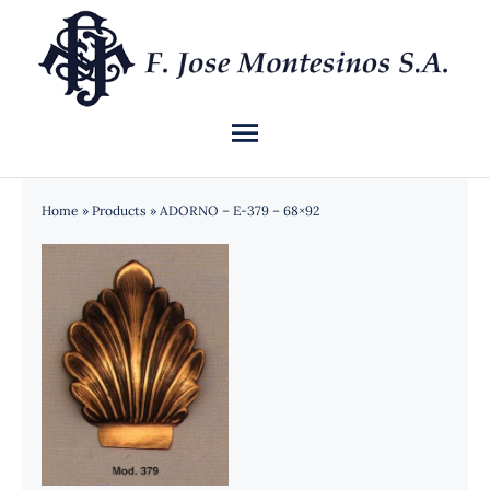
Saltar
al
contenido
Toggle
Navigation
INICIO
Home
»
Products
»
ADORNO – E-379 – 68×92
QUIÉNES SOMOS
CATÁLOGO
NOTICIAS
CONTACTO