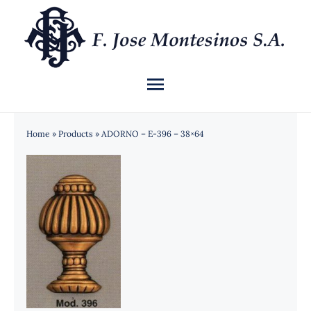
Saltar
al
contenido
Toggle
Navigation
INICIO
Home
»
Products
»
ADORNO – E-396 – 38×64
QUIÉNES SOMOS
CATÁLOGO
NOTICIAS
CONTACTO