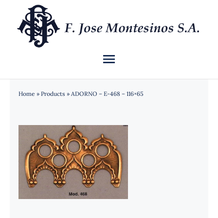
Saltar
al
contenido
Toggle
Navigation
INICIO
Home
»
Products
»
ADORNO – E-468 – 116×65
QUIÉNES SOMOS
CATÁLOGO
NOTICIAS
CONTACTO