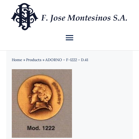
Saltar
al
contenido
Toggle
Navigation
INICIO
Home
»
Products
»
ADORNO – F-1222 – D.41
QUIÉNES SOMOS
CATÁLOGO
NOTICIAS
CONTACTO