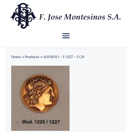
Saltar
al
contenido
Toggle
Navigation
INICIO
Home
»
Products
»
ADORNO – F-1227 – D.29
QUIÉNES SOMOS
CATÁLOGO
NOTICIAS
CONTACTO