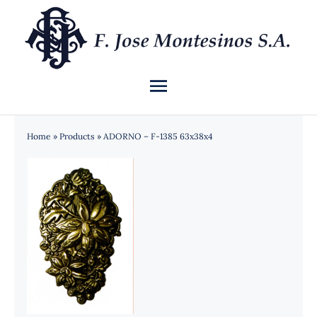
Saltar
al
contenido
Toggle
Navigation
INICIO
Home
»
Products
»
ADORNO – F-1385 63x38x4
QUIÉNES SOMOS
CATÁLOGO
NOTICIAS
CONTACTO