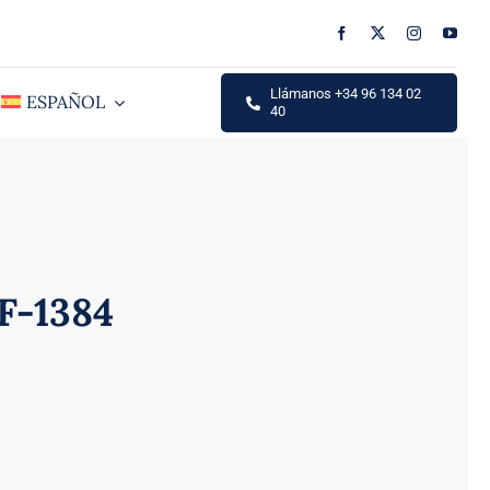
Llámanos +34 96 134 02
ESPAÑOL
40
F-1384