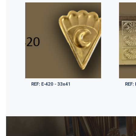
REF:
E-420 - 33x41
REF: