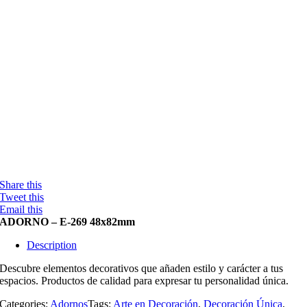
Share this
Tweet this
Email this
ADORNO – E-269 48x82mm
Description
Descubre elementos decorativos que añaden estilo y carácter a tus
espacios. Productos de calidad para expresar tu personalidad única.
Categories:
Adornos
Tags:
Arte en Decoración
,
Decoración Única
,