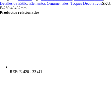
Detalles de Estilo
,
Elementos Ornamentales
,
Toques Decorativos
SKU:
E-269 48x82mm
Productos relacionados
REF:
E-420 - 33x41