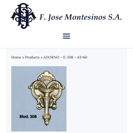
Saltar
al
contenido
Toggle
Navigation
INICIO
Home
»
Products
»
ADORNO – E-308 – 43×66
QUIÉNES SOMOS
CATÁLOGO
NOTICIAS
CONTACTO