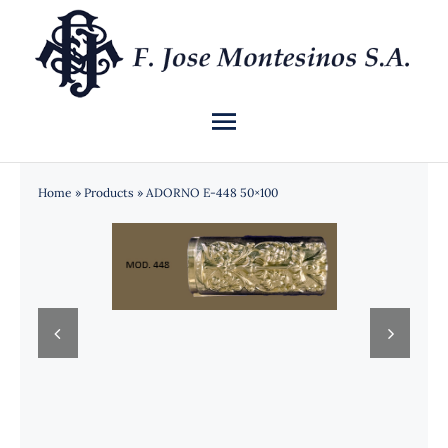
Saltar
al
contenido
Toggle
Navigation
INICIO
Home
»
Products
»
ADORNO E-448 50×100
QUIÉNES SOMOS
CATÁLOGO


NOTICIAS
CONTACTO