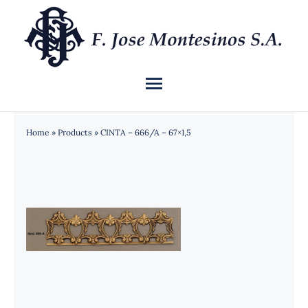
Saltar
al
contenido
Toggle
Navigation
INICIO
Home
»
Products
»
CINTA – 666/A – 67×1,5
QUIÉNES SOMOS
CATÁLOGO
NOTICIAS
CONTACTO