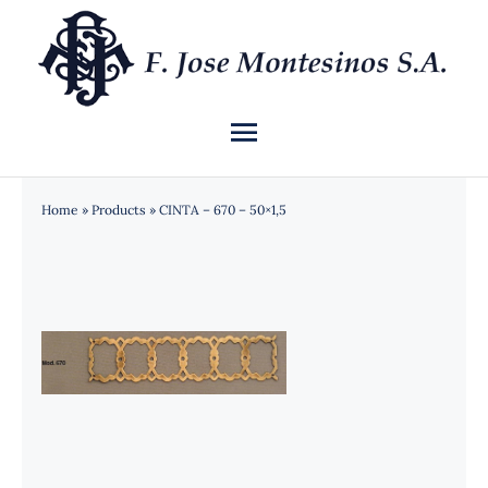
Saltar
al
contenido
Toggle
Navigation
INICIO
Home
»
Products
»
CINTA – 670 – 50×1,5
QUIÉNES SOMOS
CATÁLOGO
NOTICIAS
CONTACTO