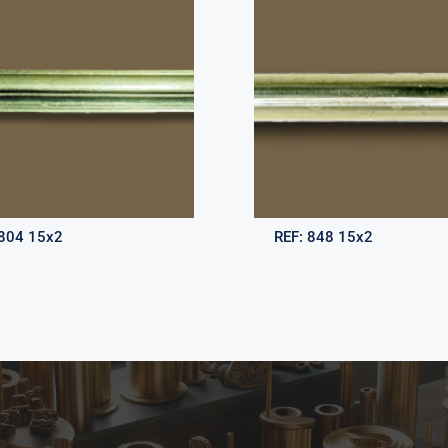
804 15x2
REF:
848 15x2