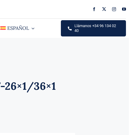
Llámanos +34 96 134 02
ESPAÑOL
40
7-26×1/36×1