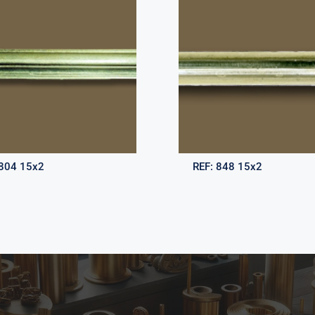
804 15x2
REF:
848 15x2