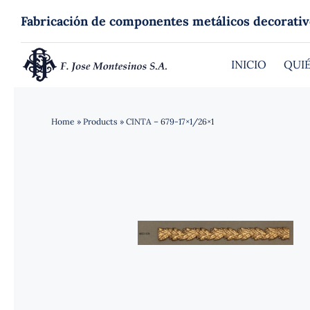
Saltar
Fabricación de componentes metálicos decorativ
al
contenido
INICIO
QUI
Home
»
Products
»
CINTA – 679-17×1/26×1