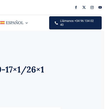
Llámanos +34 96 134 02
ESPAÑOL
40
9-17×1/26×1