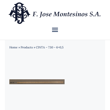
Saltar
al
contenido
Toggle
Navigation
INICIO
Home
»
Products
»
CINTA – 730 – 6×0,5
QUIÉNES SOMOS
CATÁLOGO
NOTICIAS
CONTACTO