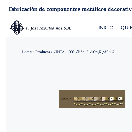
Saltar
Fabricación de componentes metálicos decorativ
al
contenido
INICIO
QUI
Home
»
Products
»
CINTA – 2061/P 8×1,5 /10×1,5 /30×1,5