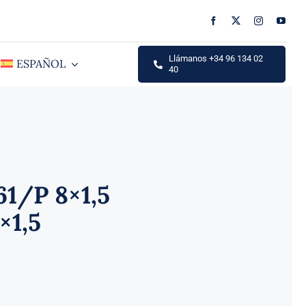
Llámanos +34 96 134 02
ESPAÑOL
40
1/P 8×1,5
×1,5