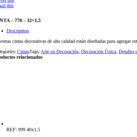
eet this
ail this
NTA – 770 – 32×1,5
Description
stras cintas decorativas de alta calidad están diseñadas para agregar est
tegories:
Cintas
Tags:
Arte en Decoración
,
Decoración Única
,
Detalles 
oductos relacionados
REF:
999 40x1,5