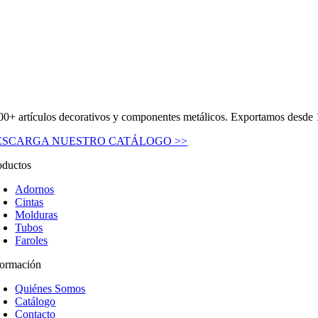
00+ artículos decorativos y componentes metálicos. Exportamos desde 
ESCARGA NUESTRO CATÁLOGO >>
oductos
Adornos
Cintas
Molduras
Tubos
Faroles
formación
Quiénes Somos
Catálogo
Contacto