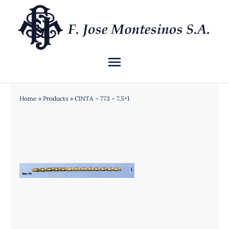
Saltar
al
contenido
Toggle
Navigation
INICIO
Home
»
Products
»
CINTA – 773 – 7,5×1
QUIÉNES SOMOS
CATÁLOGO
NOTICIAS
CONTACTO