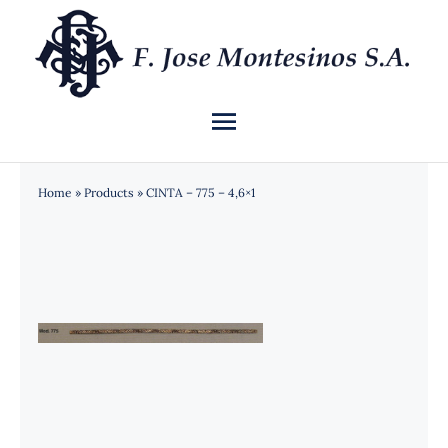
Saltar
al
contenido
Toggle
Navigation
INICIO
Home
»
Products
»
CINTA – 775 – 4,6×1
QUIÉNES SOMOS
CATÁLOGO
NOTICIAS
CONTACTO