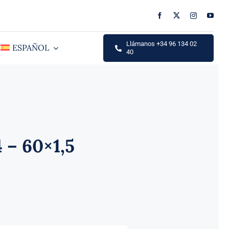
Llámanos +34 96 134 02
ESPAÑOL
40
 – 60×1,5