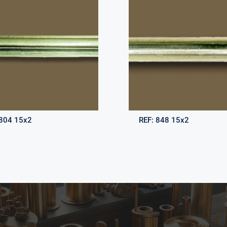
804 15x2
REF:
848 15x2