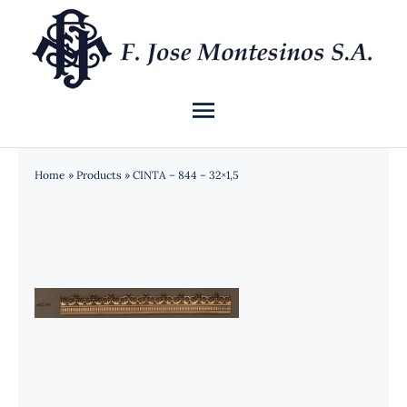
Saltar
al
contenido
Toggle
Navigation
INICIO
Home
»
Products
»
CINTA – 844 – 32×1,5
QUIÉNES SOMOS
CATÁLOGO
NOTICIAS
CONTACTO