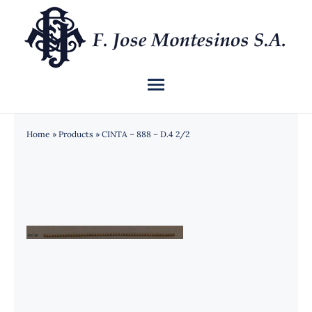
Saltar
al
contenido
Toggle
Navigation
INICIO
Home
»
Products
»
CINTA – 888 – D.4 2/2
QUIÉNES SOMOS
CATÁLOGO
NOTICIAS
CONTACTO