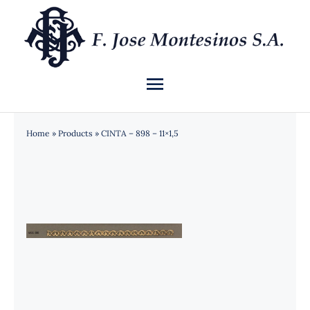
Saltar
al
contenido
Toggle
Navigation
INICIO
Home
»
Products
»
CINTA – 898 – 11×1,5
QUIÉNES SOMOS
CATÁLOGO
NOTICIAS
CONTACTO