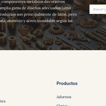
 de componentes metálicos decorativos
Búsqued
amplia gama de diseños adecuados tanto
de
producto
productos son principalmente de latón, pero
ta, aluminio y acero inoxidable según las
Productos
Adornos
tes
Cintas