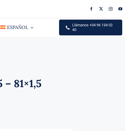
Llámanos +34 96 134 02
ESPAÑOL
40
 – 81×1,5