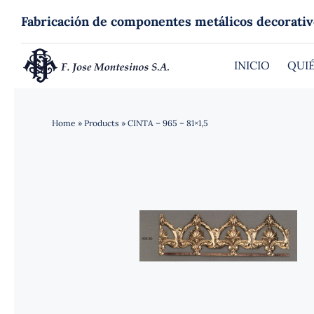
Saltar
Fabricación de componentes metálicos decorativ
al
contenido
INICIO
QUI
Home
»
Products
»
CINTA – 965 – 81×1,5