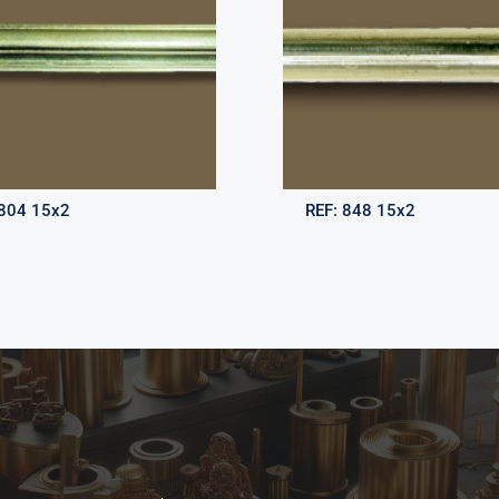
804 15x2
REF:
848 15x2