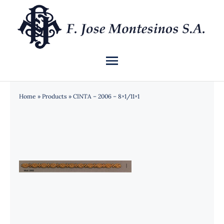
Saltar
al
contenido
Toggle
Navigation
INICIO
Home
»
Products
»
CINTA – 2006 – 8×1/11×1
QUIÉNES SOMOS
CATÁLOGO
NOTICIAS
CONTACTO