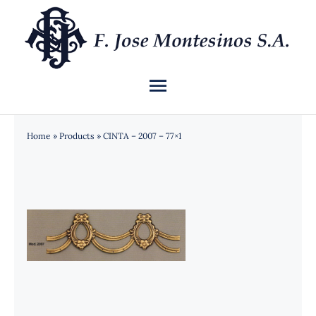
Saltar
al
contenido
Toggle
Navigation
INICIO
Home
»
Products
»
CINTA – 2007 – 77×1
QUIÉNES SOMOS
CATÁLOGO
NOTICIAS
CONTACTO