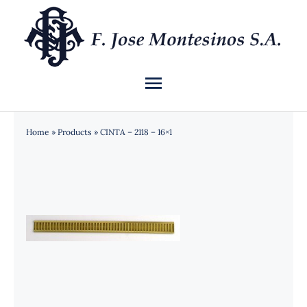
Saltar
al
contenido
Toggle
Navigation
INICIO
Home
»
Products
»
CINTA – 2118 – 16×1
QUIÉNES SOMOS
CATÁLOGO
NOTICIAS
CONTACTO