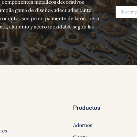
 de componentes metálicos decorativos
Búsqued
amplia gama de diseños adecuados tanto
de
producto
productos son principalmente de latón, pero
ta, aluminio y acero inoxidable según las
Productos
Adornos
tes
Cintas