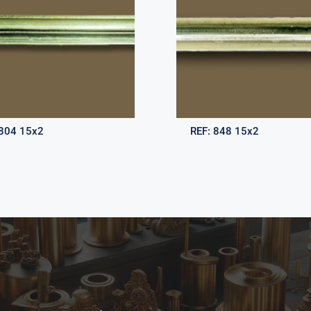
804 15x2
REF:
848 15x2