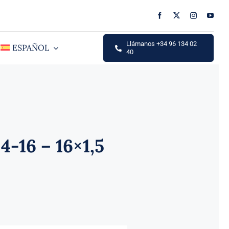
Llámanos +34 96 134 02
ESPAÑOL
40
4-16 – 16×1,5