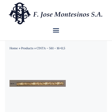
Saltar
al
contenido
Toggle
Navigation
INICIO
Home
»
Products
»
CINTA – 561 – 16×0,5
QUIÉNES SOMOS
CATÁLOGO
NOTICIAS
CONTACTO