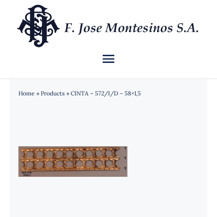
Saltar
al
contenido
Toggle
Navigation
INICIO
Home
»
Products
»
CINTA – 572/I/D – 58×1,5
QUIÉNES SOMOS
CATÁLOGO
NOTICIAS
CONTACTO