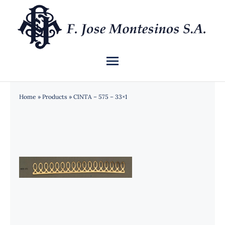
Saltar
al
contenido
Toggle
Navigation
INICIO
Home
»
Products
»
CINTA – 575 – 33×1
QUIÉNES SOMOS
CATÁLOGO
NOTICIAS
CONTACTO