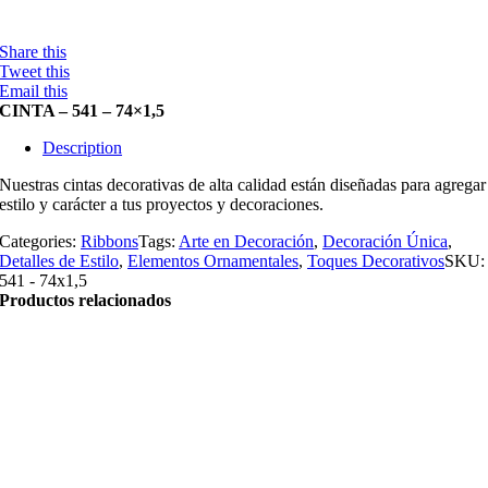
Share this
Tweet this
Email this
CINTA – 541 – 74×1,5
Description
Nuestras cintas decorativas de alta calidad están diseñadas para agregar
estilo y carácter a tus proyectos y decoraciones.
Categories:
Ribbons
Tags:
Arte en Decoración
,
Decoración Única
,
Detalles de Estilo
,
Elementos Ornamentales
,
Toques Decorativos
SKU:
541 - 74x1,5
Productos relacionados