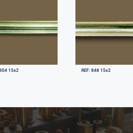
804 15x2
REF:
848 15x2