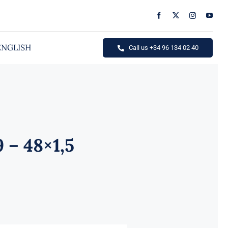
ENGLISH
Call us +34 96 134 02 40
 – 48×1,5