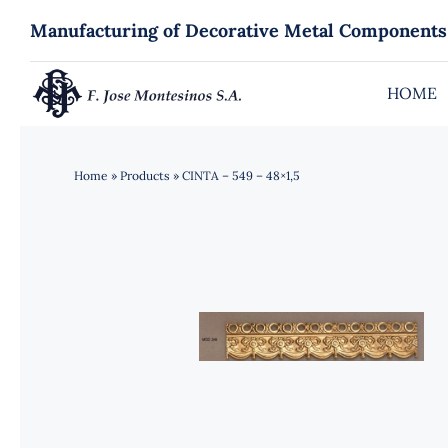
Skip
Manufacturing of Decorative Metal Components
to
content
HOME
Home
»
Products
»
CINTA – 549 – 48×1,5